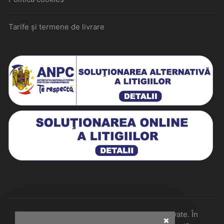
Tarife și termene de livrare
Historiarum 2026 - Toate drepturile rezervate. În