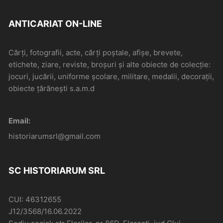
ANTICARIAT ON-LINE
Cărți, fotografii, acte, cărți poștale, afișe, brevete,
etichete, ziare, reviste, broșuri și alte obiecte de colecție:
jocuri, jucării, uniforme școlare, militare, medalii, decorații,
obiecte țărănești s.a.m.d
Email:
historiarumsrl@gmail.com
SC HISTORIARUM SRL
CUI: 46312655
J12/3568/16.06.2022