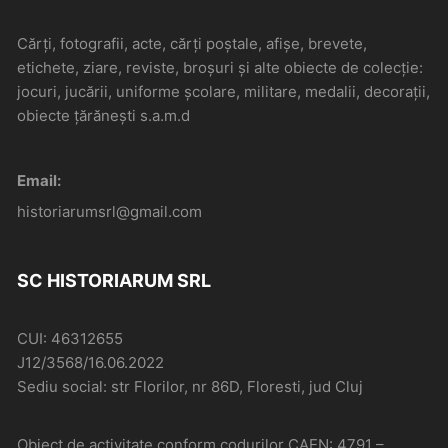
Cărți, fotografii, acte, cărți poștale, afișe, brevete,
etichete, ziare, reviste, broșuri și alte obiecte de colecție:
jocuri, jucării, uniforme școlare, militare, medalii, decorații,
obiecte țărănești s.a.m.d
Email:
historiarumsrl@gmail.com
SC HISTORIARUM SRL
CUI: 46312655
J12/3568/16.06.2022
Sediu social: str Florilor, nr 86D, Floresti, jud Cluj
Obiect de activitate conform codurilor CAEN: 4791 –