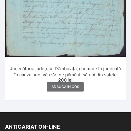
Judecătoria județului Dâmbovița, chemare în judecată
în cauza unei vânzări de pământ, săteni din satele
200
lei
Frasinu și Gura Foii, 1856, limba română cu alfabet de
tranziție
ADAUGĂ ÎN COȘ
ANTICARIAT ON-LINE