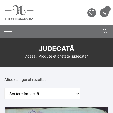
0
JUDECATĂ
Acasă
/ Produse etichetate „judecată”
Afișez singurul rezultat