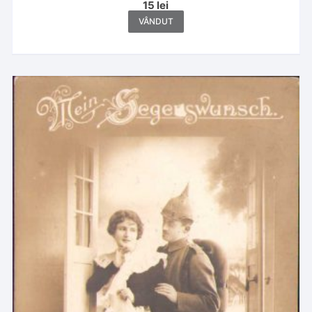
15
lei
VÂNDUT