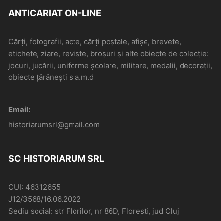
ANTICARIAT ON-LINE
Cărți, fotografii, acte, cărți poștale, afișe, brevete,
etichete, ziare, reviste, broșuri și alte obiecte de colecție:
jocuri, jucării, uniforme școlare, militare, medalii, decorații,
obiecte țărănești s.a.m.d
Email:
historiarumsrl@gmail.com
SC HISTORIARUM SRL
CUI: 46312655
J12/3568/16.06.2022
Sediu social: str Florilor, nr 86D, Floresti, jud Cluj