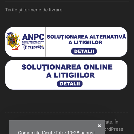
Tarife și termene de livrare
Historiarum 2026 - Toate drepturile rezervate. În
colaborare cu Perfect Pixel & Mentenanță WordPress
Comenzile făcute între 10-28 august