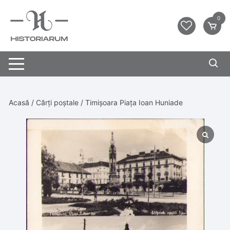
0
Acasă
/
Cărți poștale
/ Timișoara Piața Ioan Huniade