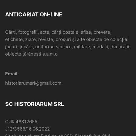
ANTICARIAT ON-LINE
Cărți, fotografii, acte, cărți poștale, afișe, brevete,
etichete, ziare, reviste, broșuri și alte obiecte de colecție:
jocuri, jucării, uniforme școlare, militare, medalii, decorații,
obiecte țărănești s.a.m.d
Email:
historiarumsrl@gmail.com
SC HISTORIARUM SRL
CUI: 46312655
J12/3568/16.06.2022