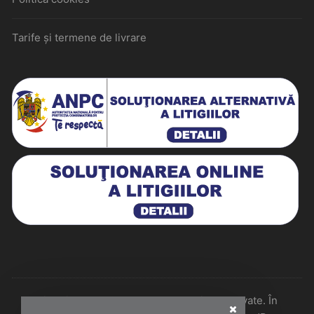
Tarife și termene de livrare
Historiarum 2026 - Toate drepturile rezervate. În