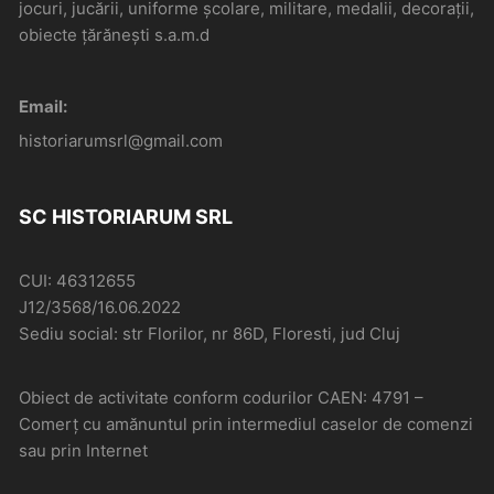
jocuri, jucării, uniforme școlare, militare, medalii, decorații,
obiecte țărănești s.a.m.d
Email:
historiarumsrl@gmail.com
SC HISTORIARUM SRL
CUI: 46312655
J12/3568/16.06.2022
Sediu social: str Florilor, nr 86D, Floresti, jud Cluj
Obiect de activitate conform codurilor CAEN: 4791 –
Comerţ cu amănuntul prin intermediul caselor de comenzi
sau prin Internet