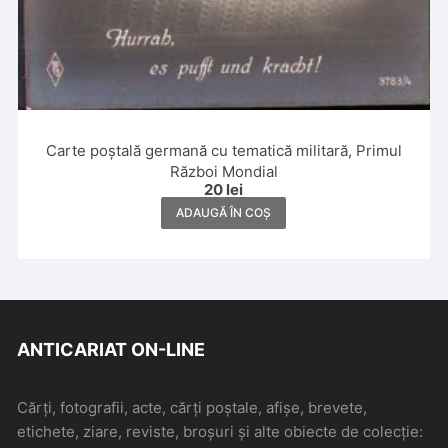
Carte poștală germană cu tematică militară, Primul
Război Mondial
20
lei
ADAUGĂ ÎN COȘ
ANTICARIAT ON-LINE
Cărți, fotografii, acte, cărți poștale, afișe, brevete,
etichete, ziare, reviste, broșuri și alte obiecte de colecție: