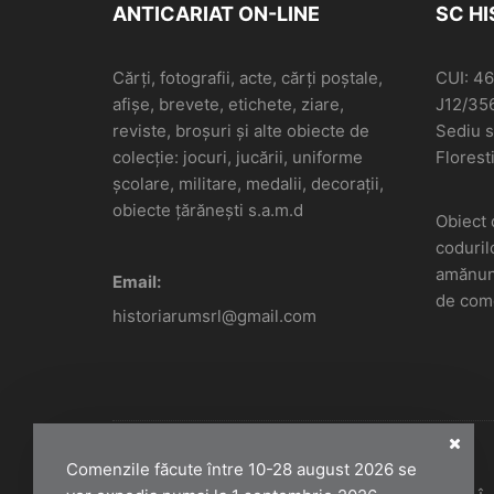
ANTICARIAT ON-LINE
SC H
Cărți, fotografii, acte, cărți poștale,
CUI: 4
afișe, brevete, etichete, ziare,
J12/35
reviste, broșuri și alte obiecte de
Sediu so
colecție: jocuri, jucării, uniforme
Floresti
școlare, militare, medalii, decorații,
obiecte țărănești s.a.m.d
Obiect 
coduril
amănunt
Email:
de come
historiarumsrl@gmail.com
Comenzile făcute între 10-28 august 2026 se