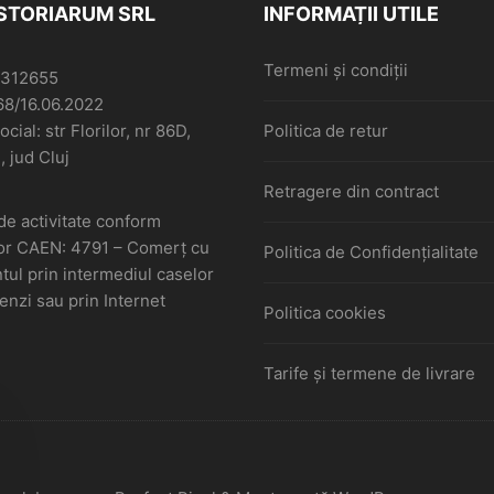
ISTORIARUM SRL
INFORMAȚII UTILE
Termeni și condiții
6312655
68/16.06.2022
cial: str Florilor, nr 86D,
Politica de retur
, jud Cluj
Retragere din contract
de activitate conform
or CAEN: 4791 – Comerţ cu
Politica de Confidențialitate
ul prin intermediul caselor
nzi sau prin Internet
Politica cookies
Tarife și termene de livrare