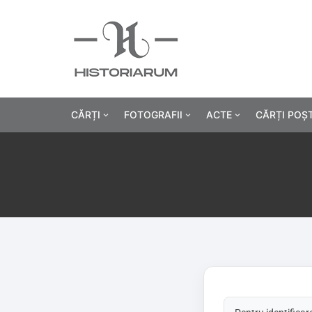
CĂRȚI
FOTOGRAFII
ACTE
CĂRȚI POȘ
Istorie
Fotografii civile
Diplome și certificat
Alte cărți știință
Fotografii militare
Permise, carnete, liv
Agricultur
Cărți religie
Hârtii cu antet
Industrie
Beletristică
Bănci, acțiuni și asig
Medicină/
Cărți pentru copii
Alte documente
Pedagogie