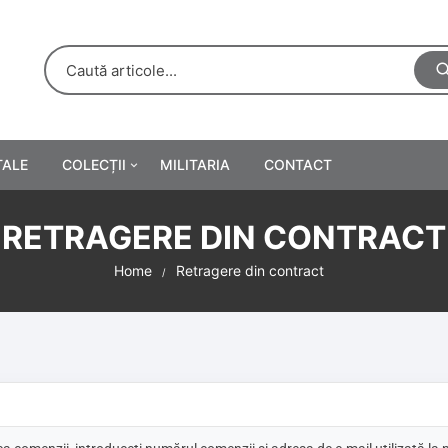
TALE
COLECȚII
MILITARIA
CONTACT
e
Personalități
RETRAGERE DIN CONTRACT
rete
ă
Reclame tipărite
Home
Retragere din contract
Afișe
urări
Farmacie
Calendare
/Manuale școlare
Medalii/Ordine/Decorații