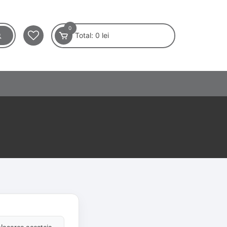
0
Total:
0
lei