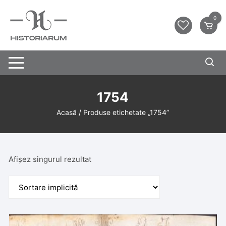
0
1754
Acasă
/ Produse etichetate „1754”
Afișez singurul rezultat