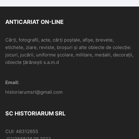
ANTICARIAT ON-LINE
Cărți, fotografii, acte, cărți poștale, afișe, brevete,
etichete, ziare, reviste, broșuri și alte obiecte de colecție:
jocuri, jucării, uniforme școlare, militare, medalii, decorații,
obiecte țărănești s.a.m.d
Email:
historiarumsrl@gmail.com
SC HISTORIARUM SRL
CUI: 46312655
J12/3568/16.06.2022