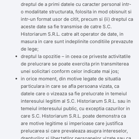
dreptul de a primi datele cu caracter personal intr-
o modalitate structurata, folosita in mod obisnuit si
intr-un format usor de citit, precum si (ii) dreptul ca
aceste date sa fie transmise de catre S.C.
Historiarum S.R.L. catre alt operator de date, in
masura in care sunt indeplinite conditiile prevazute
de lege;
dreptul la opozitie – in ceea ce priveste activitatile
de prelucrare se poate exercita prin transmiterea
unei solicitari conform celor indicate mai jos;
in orice moment, din motive legate de situatia
particulara in care se afla persoana vizata, ca
datele care o vizeaza sa fie prelucrate in temeiul
interesului legitim al S.C. Historiarum S.R.L. sau in
temeiul interesului public, cu exceptia cazurilor in
care S.C. Historiarum S.R.L. poate demonstra ca
are motive legitime si imperioase care justifica
prelucarea si care prevaleaza asupra intereselor,
drepturilor si libertatilor persoanelor vizate sau ca