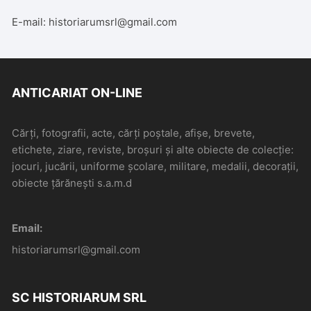
E-mail: historiarumsrl@gmail.com
ANTICARIAT ON-LINE
Cărți, fotografii, acte, cărți poștale, afișe, brevete,
etichete, ziare, reviste, broșuri și alte obiecte de colecție:
jocuri, jucării, uniforme școlare, militare, medalii, decorații,
obiecte țărănești s.a.m.d
Email:
historiarumsrl@gmail.com
SC HISTORIARUM SRL