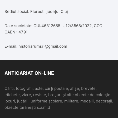
Sediul social: Florești, județul Cluj
Date societate: CUI:46312655 , J12/3568/2022, COD
CAEN : 4791
E-mail: historiarumsrl@gmail.com
ANTICARIAT ON-LINE
Cărți, fotografii, acte, cărți poștale, afișe, brevete,
etichete, ziare, reviste, broșuri și alte obiecte de colecție:
jocuri, jucării, uniforme școlare, militare, medalii, decorații,
obiecte țărănești s.a.m.d