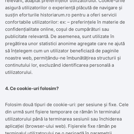
relevant, adaptat preferințelor utilizatorului. Cookie-urile
asigură utilizatorilor o experiență plăcută de navigare și
susțin eforturile historiarum.ro pentru a oferi servicii
confortabile utilizatorilor: ex: – preferințele în materie de
confidențialitate online, coșul de cumpărături sau
publicitate relevantă. De asemenea, sunt utilizate în
pregătirea unor statistici anonime agregate care ne ajută
să înțelegem cum un utilizator beneficiază de paginile
noastre web, permițându-ne îmbunătățirea structurii și
continutului lor, excluzând identificarea personală a
utilizatorului.
4. Ce cookie-uri folosim?
Folosim două tipuri de cookie-uri: per sesiune și fixe. Cele
din urmă sunt fișiere temporare ce rămân în terminalul
utilizatorului până la terminarea sesiunii sau închiderea
aplicației (browser-ului web). Fișierele fixe rămân pe
terminalul utilizatorului pe o perioadă în parametrii