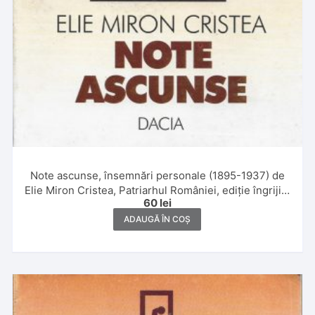
Note ascunse, însemnări personale (1895-1937) de
Elie Miron Cristea, Patriarhul României, ediție îngrijită
60
lei
și notă asupra ediției de Maria și Pamfil Bilțiu, cuvânt
înainte, note științifice, comentarii de Gheorghe
ADAUGĂ ÎN COȘ
Bodea, 1999, Cluj-Napoca