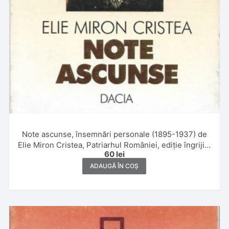
Note ascunse, însemnări personale (1895-1937) de
Elie Miron Cristea, Patriarhul României, ediție îngrijită
60
lei
și notă asupra ediției de Maria și Pamfil Bilțiu, cuvânt
înainte, note științifice, comentarii de Gheorghe
ADAUGĂ ÎN COȘ
Bodea, 1999, Cluj-Napoca