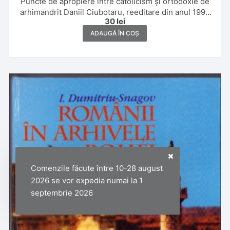
Puncte de apropiere între catolicism și ortodoxie de
arhimandrit Daniil Ciubotaru, reeditare din anul 1999
30
lei
a lucrării sale din 1945, Casa de editură Unitas a
călugărilor bazilieni, Cluj-Napoca
ADAUGĂ ÎN COȘ
Comenzile făcute între 10-28 august
2026 se vor expedia numai la 1
septembrie 2026