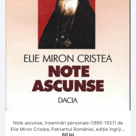
Note ascunse, însemnări personale (1895-1937) de
Elie Miron Cristea, Patriarhul României, ediție îngrijită
60
lei
și notă asupra ediției de Maria și Pamfil Bilțiu, cuvânt