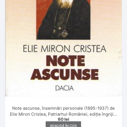
Note ascunse, însemnări personale (1895-1937) de
Elie Miron Cristea, Patriarhul României, ediție îngrijită
60
lei
și notă asupra ediției de Maria și Pamfil Bilțiu, cuvânt
înainte, note științifice, comentarii de Gheorghe
ADAUGĂ ÎN COȘ