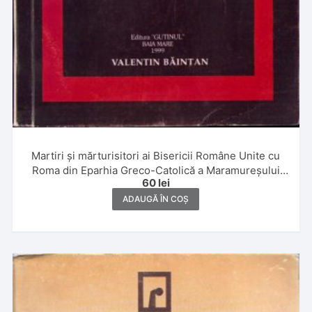
Martiri și mărturisitori ai Bisericii Române Unite cu
Roma din Eparhia Greco-Catolică a Maramureșului
60
lei
(1948-1989) – Lucrare întocmită cu prilejul împlinirii a
50 de ani de la neconstituționalitatea desființării
ADAUGĂ ÎN COȘ
Bisericii Greco-Catolice, în 1948, de Valentin Băințan,
1999, Baia Mare