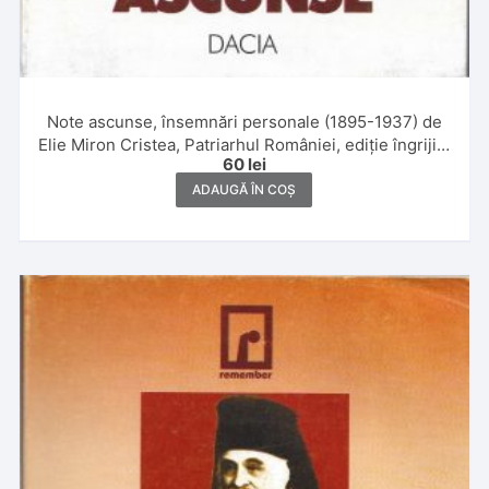
Note ascunse, însemnări personale (1895-1937) de
Elie Miron Cristea, Patriarhul României, ediție îngrijită
60
lei
și notă asupra ediției de Maria și Pamfil Bilțiu, cuvânt
înainte, note științifice, comentarii de Gheorghe
ADAUGĂ ÎN COȘ
Bodea, 1999, Cluj-Napoca