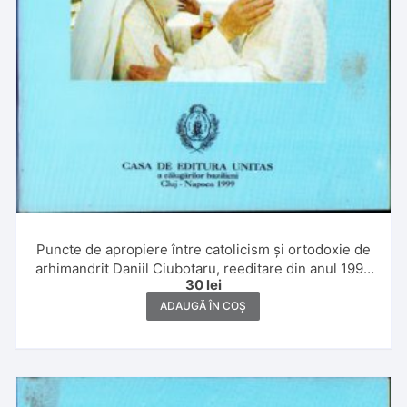
Puncte de apropiere între catolicism și ortodoxie de
arhimandrit Daniil Ciubotaru, reeditare din anul 1999
30
lei
a lucrării sale din 1945, Casa de editură Unitas a
călugărilor bazilieni, Cluj-Napoca
ADAUGĂ ÎN COȘ