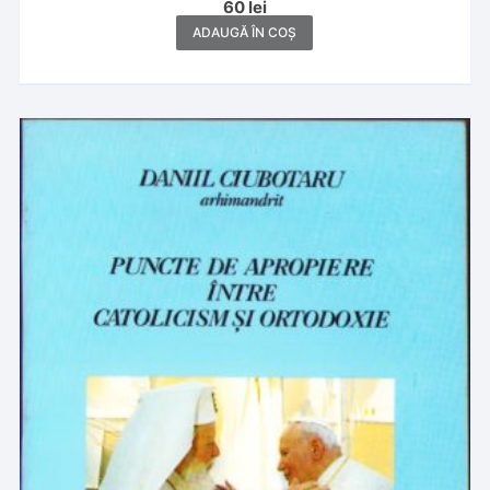
60
lei
și notă asupra ediției de Maria și Pamfil Bilțiu, cuvânt
înainte, note științifice, comentarii de Gheorghe
ADAUGĂ ÎN COȘ
Bodea, 1999, Cluj-Napoca