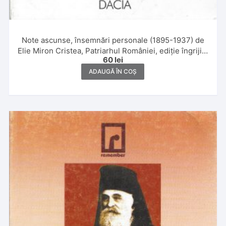
Note ascunse, însemnări personale (1895-1937) de
Elie Miron Cristea, Patriarhul României, ediție îngrijită
60
lei
și notă asupra ediției de Maria și Pamfil Bilțiu, cuvânt
înainte, note științifice, comentarii de Gheorghe
ADAUGĂ ÎN COȘ
Bodea, 1999, Cluj-Napoca