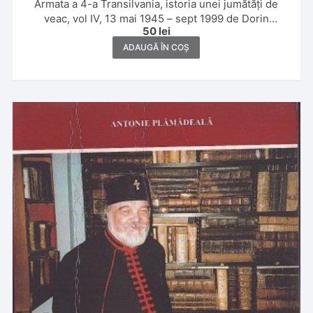
Armata a 4-a Transilvania, istoria unei jumătăți de
veac, vol IV, 13 mai 1945 – sept 1999 de Dorin
50
lei
Gheorghiu și Ion Cioară, 1999, Cluj-Napoca
ADAUGĂ ÎN COȘ