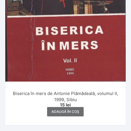
Biserica în mers de Antonie Plămădeală, volumul II,
1999, Sibiu
15
lei
ADAUGĂ ÎN COȘ