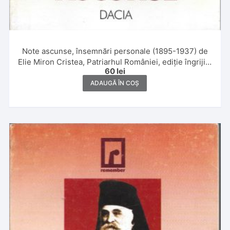
Note ascunse, însemnări personale (1895-1937) de
Elie Miron Cristea, Patriarhul României, ediție îngrijită
60
lei
și notă asupra ediției de Maria și Pamfil Bilțiu, cuvânt
înainte, note științifice, comentarii de Gheorghe
ADAUGĂ ÎN COȘ
Bodea, 1999, Cluj-Napoca