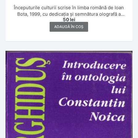
Începuturile culturii scrise în limba română de Ioan
Bota, 1999, cu dedicația și semnătura olografă a
50
lei
autorului
ADAUGĂ ÎN COȘ