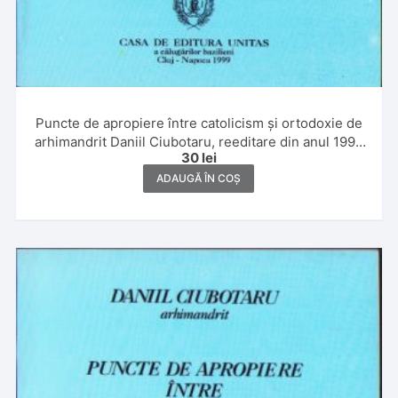
Puncte de apropiere între catolicism și ortodoxie de
arhimandrit Daniil Ciubotaru, reeditare din anul 1999
30
lei
a lucrării sale din 1945, Casa de editură Unitas a
călugărilor bazilieni, Cluj-Napoca
ADAUGĂ ÎN COȘ