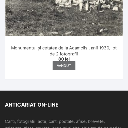
Monumentul și cetatea de la Adamclisi, anii 1930, lot
de 2 fotografii
80
lei
VÂNDUT
ANTICARIAT ON-LINE
Cărți, fotografii, acte, cărți poștale, afișe, brevete,