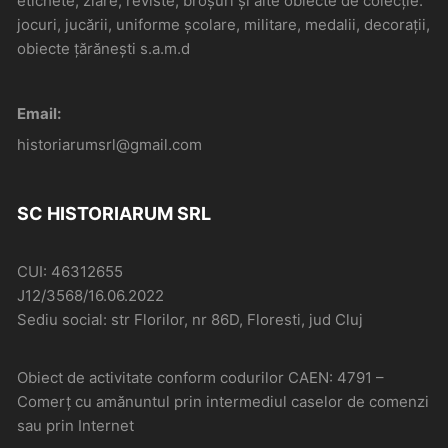
etichete, ziare, reviste, broșuri și alte obiecte de colecție:
jocuri, jucării, uniforme școlare, militare, medalii, decorații,
obiecte țărănești s.a.m.d
Email:
historiarumsrl@gmail.com
SC HISTORIARUM SRL
CUI: 46312655
J12/3568/16.06.2022
Sediu social: str Florilor, nr 86D, Floresti, jud Cluj
Obiect de activitate conform codurilor CAEN: 4791 –
Comerţ cu amănuntul prin intermediul caselor de comenzi
sau prin Internet