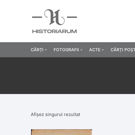
CĂRȚI
FOTOGRAFII
ACTE
CĂRȚI POȘ
Istorie
Fotografii civile
Diplome și certificat
Alte cărți știință
Fotografii militare
Permise, carnete, liv
Agricultur
Cărți religie
Hârtii cu antet
Industrie
Beletristică
Bănci, acțiuni și asig
Medicină/
Afișez singurul rezultat
Cărți pentru copii
Alte documente
Pedagogie