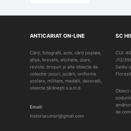
Tipografiei eparh ort
rom
ANTICARIAT ON-LINE
SC H
Cărți, fotografii, acte, cărți poștale,
CUI: 4
afișe, brevete, etichete, ziare,
J12/35
reviste, broșuri și alte obiecte de
Sediu so
colecție: jocuri, jucării, uniforme
Floresti
școlare, militare, medalii, decorații,
obiecte țărănești s.a.m.d
Obiect 
coduril
amănunt
Email:
de come
historiarumsrl@gmail.com