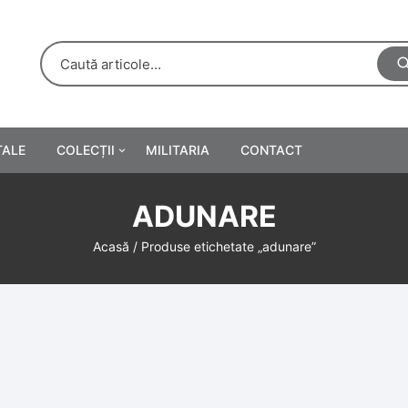
TALE
COLECȚII
MILITARIA
CONTACT
e
Personalități
ADUNARE
rete
ă
Reclame tipărite
Acasă
/ Produse etichetate „adunare”
Afișe
urări
Farmacie
Calendare
/Manuale școlare
Medalii/Ordine/Decorații