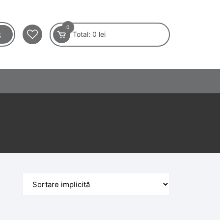
0
Total:
0
lei