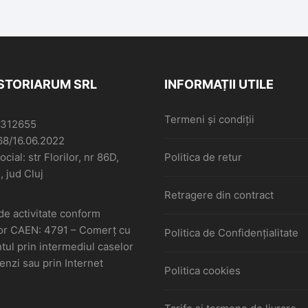
ISTORIARUM SRL
INFORMAȚII UTILE
Termeni și condiții
6312655
68/16.06.2022
cial: str Florilor, nr 86D,
Politica de retur
, jud Cluj
Retragere din contract
de activitate conform
or CAEN: 4791 – Comerţ cu
Politica de Confidențialitate
ul prin intermediul caselor
nzi sau prin Internet
Politica cookies