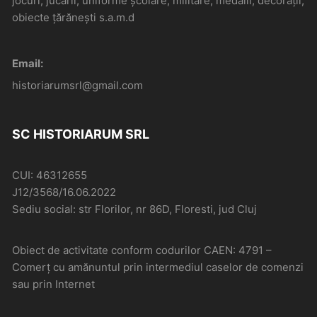
jocuri, jucării, uniforme școlare, militare, medalii, decorații,
obiecte țărănești s.a.m.d
Email:
historiarumsrl@gmail.com
SC HISTORIARUM SRL
CUI: 46312655
J12/3568/16.06.2022
Sediu social: str Florilor, nr 86D, Floresti, jud Cluj
Obiect de activitate conform codurilor CAEN: 4791 –
Comerţ cu amănuntul prin intermediul caselor de comenzi
sau prin Internet