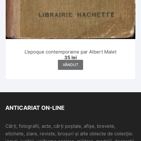
L’epoque contemporaine par Albert Malet
35
lei
VÂNDUT
ANTICARIAT ON-LINE
Cărți, fotografii, acte, cărți poștale, afișe, brevete,
etichete, ziare, reviste, broșuri și alte obiecte de colecție: