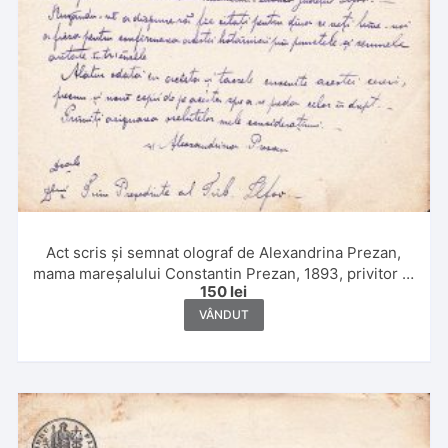
Act scris și semnat olograf de Alexandrina Prezan,
mama mareșalului Constantin Prezan, 1893, privitor la
150
lei
moșia sa Sterianu de Mijloc, comuna Butimanu,
județul Ilfov
VÂNDUT