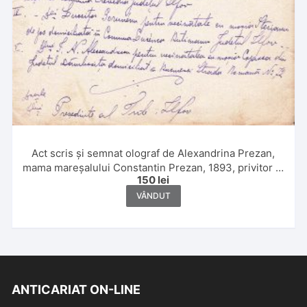
Act scris și semnat olograf de Alexandrina Prezan,
mama mareșalului Constantin Prezan, 1893, privitor la
150
lei
moșia sa Sterianu de Mijloc, comuna Butimanu,
județul Ilfov
VÂNDUT
ANTICARIAT ON-LINE