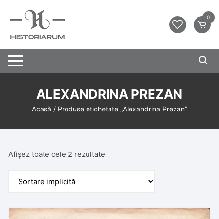
0
ALEXANDRINA PREZAN
Acasă
/ Produse etichetate „Alexandrina Prezan”
Afișez toate cele 2 rezultate