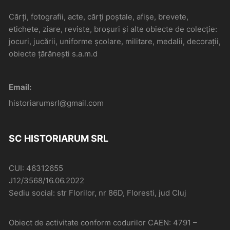
Cărți, fotografii, acte, cărți poștale, afișe, brevete,
etichete, ziare, reviste, broșuri și alte obiecte de colecție:
jocuri, jucării, uniforme școlare, militare, medalii, decorații,
obiecte țărănești s.a.m.d
Email:
historiarumsrl@gmail.com
SC HISTORIARUM SRL
CUI: 46312655
J12/3568/16.06.2022
Sediu social: str Florilor, nr 86D, Floresti, jud Cluj
Obiect de activitate conform codurilor CAEN: 4791 –