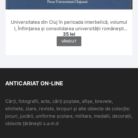
Universitatea din Cluj în perioada interbelică, volumul
I, Înființarea și consolidarea universității românești
35
lei
din Cluj între anii 1919-1939 de Marcela Sălăgean și
Valentin Șerdan-Orga, Facultatea de Drept,
VÂNDUT
coordonatori Florin Streteanu, Alexandru Bogdan
Bud, 2019
ANTICARIAT ON-LINE
Cărți, fotografii, acte, cărți poștale, afișe, brevete,
etichete, ziare, reviste, broșuri și alte obiecte de colecție:
jocuri, jucării, uniforme școlare, militare, medalii, decorații,
obiecte țărănești s.a.m.d