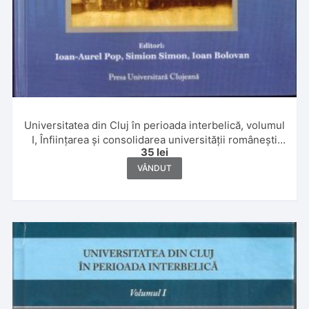
Universitatea din Cluj în perioada interbelică, volumul
I, Înființarea și consolidarea universității românești
35
lei
din Cluj între anii 1919-1939 de Marcela Sălăgean și
Valentin Șerdan-Orga, Facultatea de Drept,
VÂNDUT
coordonatori Florin Streteanu, Alexandru Bogdan
Bud, 2019