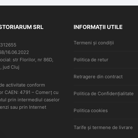
ISTORIARUM SRL
INFORMAȚII UTILE
Termeni și condiții
6312655
68/16.06.2022
cial: str Florilor, nr 86D,
Politica de retur
, jud Cluj
Retragere din contract
de activitate conform
or CAEN: 4791 – Comerţ cu
Politica de Confidențialitate
ul prin intermediul caselor
nzi sau prin Internet
Politica cookies
Tarife și termene de livrare