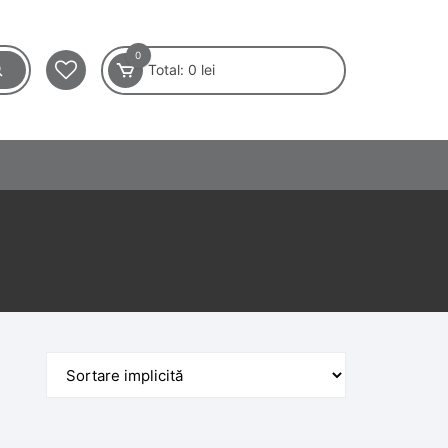
0
Total:
0
lei