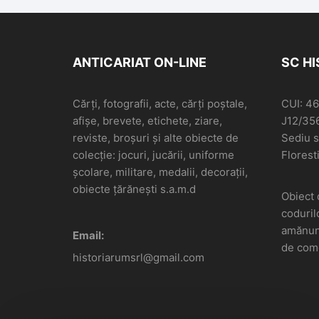
delegat la Marea
Adunare Națională de
la 1 Decembrie 1918
de la Alba Iulia
ANTICARIAT ON-LINE
SC H
Cărți, fotografii, acte, cărți poștale,
CUI: 4
afișe, brevete, etichete, ziare,
J12/35
reviste, broșuri și alte obiecte de
Sediu so
colecție: jocuri, jucării, uniforme
Floresti
școlare, militare, medalii, decorații,
obiecte țărănești s.a.m.d
Obiect 
coduril
amănunt
Email:
de come
historiarumsrl@gmail.com