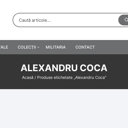
TALE
COLECȚII
MILITARIA
CONTACT
e
Personalități
ALEXANDRU COCA
rete
ă
Reclame tipărite
Acasă
/ Produse etichetate „Alexandru Coca”
Afișe
urări
Farmacie
Calendare
/Manuale școlare
Medalii/Ordine/Decorații