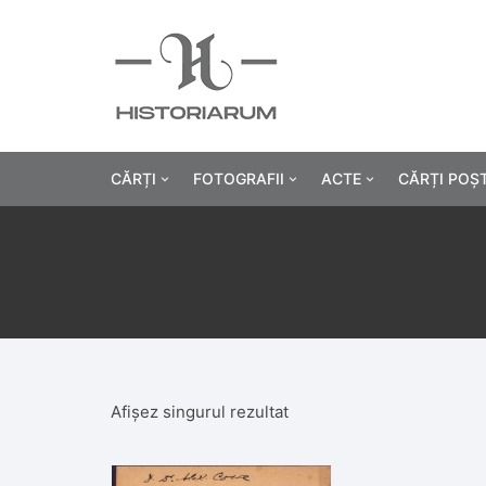
CĂRȚI
FOTOGRAFII
ACTE
CĂRȚI POȘ
Istorie
Fotografii civile
Diplome și certificat
Alte cărți știință
Fotografii militare
Permise, carnete, liv
Agricultur
Cărți religie
Hârtii cu antet
Industrie
Beletristică
Bănci, acțiuni și asig
Medicină/
Afișez singurul rezultat
Cărți pentru copii
Alte documente
Pedagogie