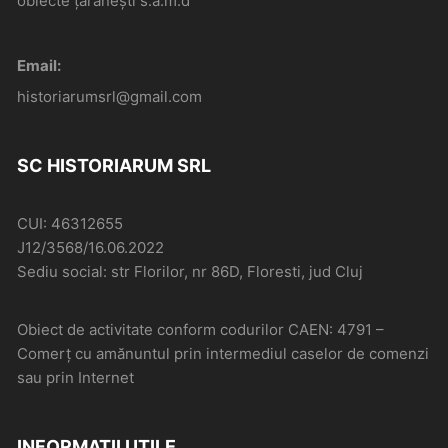
obiecte țărănești s.a.m.d
Email:
historiarumsrl@gmail.com
SC HISTORIARUM SRL
CUI: 46312655
J12/3568/16.06.2022
Sediu social: str Florilor, nr 86D, Floresti, jud Cluj
Obiect de activitate conform codurilor CAEN: 4791 –
Comerţ cu amănuntul prin intermediul caselor de comenzi
sau prin Internet
INFORMAȚII UTILE