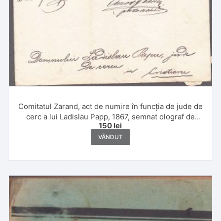
Comitatul Zarand, act de numire în funcția de jude de
cerc a lui Ladislau Papp, 1867, semnat olograf de
150
lei
Amos Frâncu și Demetriu Ionescu, Baia de Criș
VÂNDUT