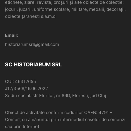
etichete, ziare, reviste, broșuri și alte obiecte de colecție:
jocuri, jucării, uniforme școlare, militare, medalii, decorații,
obiecte țărănești s.a.m.d
Email:
historiarumsrl@gmail.com
SC HISTORIARUM SRL
CUI: 46312655
J12/3568/16.06.2022
Sediu social: str Florilor, nr 86D, Floresti, jud Cluj
Obiect de activitate conform codurilor CAEN: 4791 –
Comerţ cu amănuntul prin intermediul caselor de comenzi
sau prin Internet