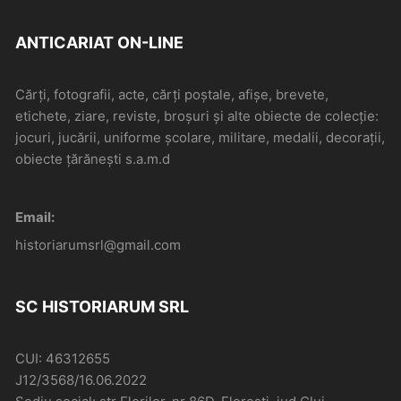
ANTICARIAT ON-LINE
Cărți, fotografii, acte, cărți poștale, afișe, brevete,
etichete, ziare, reviste, broșuri și alte obiecte de colecție:
jocuri, jucării, uniforme școlare, militare, medalii, decorații,
obiecte țărănești s.a.m.d
Email:
historiarumsrl@gmail.com
SC HISTORIARUM SRL
CUI: 46312655
J12/3568/16.06.2022