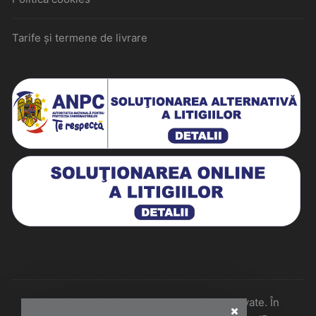
Tarife și termene de livrare
Historiarum 2026 - Toate drepturile rezervate. În