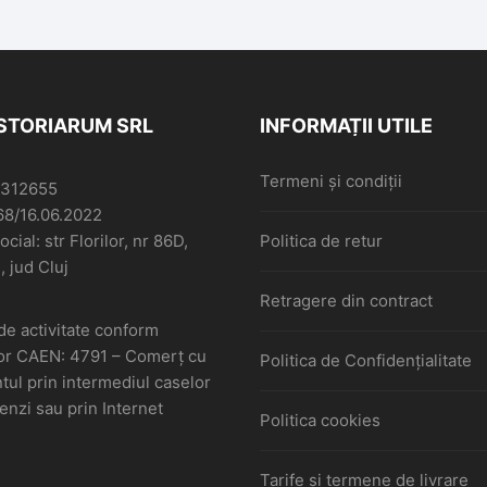
ISTORIARUM SRL
INFORMAȚII UTILE
Termeni și condiții
6312655
68/16.06.2022
cial: str Florilor, nr 86D,
Politica de retur
, jud Cluj
Retragere din contract
de activitate conform
or CAEN: 4791 – Comerţ cu
Politica de Confidențialitate
ul prin intermediul caselor
nzi sau prin Internet
Politica cookies
Tarife și termene de livrare