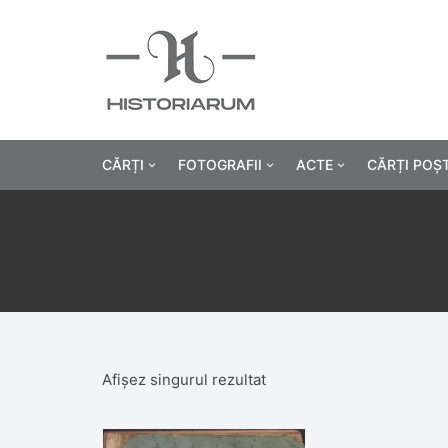
CĂRȚI
FOTOGRAFII
ACTE
CĂRȚI POȘ
Istorie
Fotografii civile
Diplome și certificat
Alte cărți știință
Fotografii militare
Permise, carnete, liv
Agricultur
Cărți religie
Hârtii cu antet
Industrie
Beletristică
Bănci, acțiuni și asig
Medicină/
Afișez singurul rezultat
Cărți pentru copii
Alte documente
Pedagogie