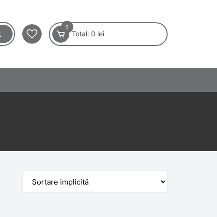
0
Total:
0
lei