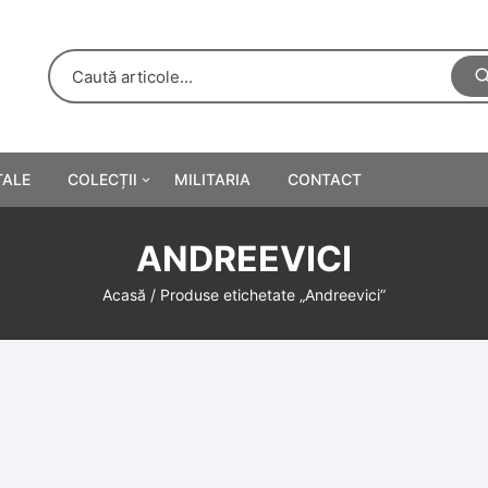
TALE
COLECȚII
MILITARIA
CONTACT
e
Personalități
ANDREEVICI
rete
ă
Reclame tipărite
Acasă
/ Produse etichetate „Andreevici”
Afișe
urări
Farmacie
Calendare
/Manuale școlare
Medalii/Ordine/Decorații