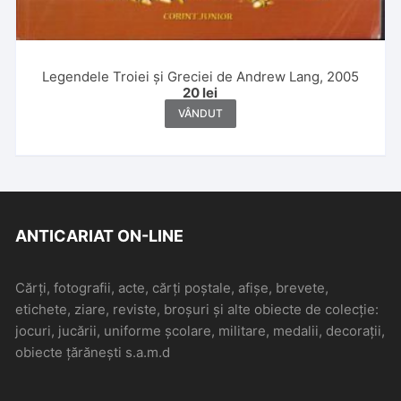
Legendele Troiei și Greciei de Andrew Lang, 2005
20
lei
VÂNDUT
ANTICARIAT ON-LINE
Cărți, fotografii, acte, cărți poștale, afișe, brevete,
etichete, ziare, reviste, broșuri și alte obiecte de colecție:
jocuri, jucării, uniforme școlare, militare, medalii, decorații,
obiecte țărănești s.a.m.d