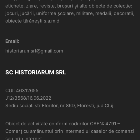
etichete, ziare, reviste, broșuri și alte obiecte de colecție:
jocuri, jucării, uniforme școlare, militare, medalii, decorații,
obiecte țărănești s.a.m.d
Email:
historiarumsrl@gmail.com
SC HISTORIARUM SRL
CUI: 46312655
J12/3568/16.06.2022
Sediu social: str Florilor, nr 86D, Floresti, jud Cluj
Obiect de activitate conform codurilor CAEN: 4791 –
Comerţ cu amănuntul prin intermediul caselor de comenzi
sau prin Internet