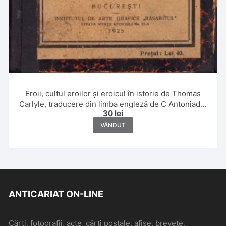
Eroii, cultul eroilor și eroicul în istorie de Thomas
Carlyle, traducere din limba engleză de C Antoniade,
30
lei
1924, Institutul de Arte Grafice Răsăritul, București
VÂNDUT
ANTICARIAT ON-LINE
Cărți, fotografii, acte, cărți poștale, afișe, brevete,