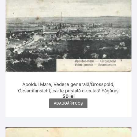
Apoldul Mare, Vedere generală/Grosspold,
Gesamtansicht, carte poștală circulată Făgăraș
50
lei
ADAUGĂ ÎN COȘ