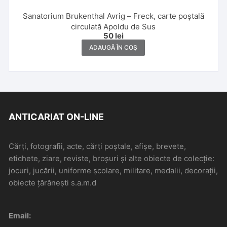
Sanatorium Brukenthal Avrig – Freck, carte poștală
circulată Apoldu de Sus
50
lei
ADAUGĂ ÎN COȘ
ANTICARIAT ON-LINE
Cărți, fotografii, acte, cărți poștale, afișe, brevete,
etichete, ziare, reviste, broșuri și alte obiecte de colecție:
jocuri, jucării, uniforme școlare, militare, medalii, decorații,
obiecte țărănești s.a.m.d
Email: