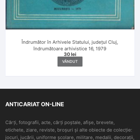
Îndrumător în Arhivele Statului, județul Cluj,
îndrumătoare arhivistice 16, 1979
30
lei
VÂNDUT
ANTICARIAT ON-LINE
Cărți, fotografii, acte, cărți poștale, afișe, brevete,
etichete, ziare, reviste, broșuri și alte obiecte de colecție:
jocuri, jucării, uniforme școlare, militare, medalii, decorații,