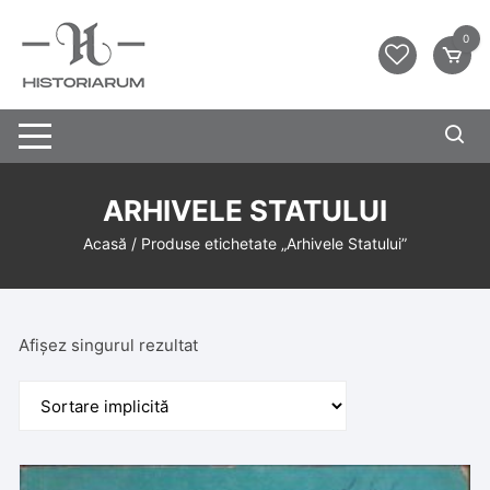
0
ARHIVELE STATULUI
Acasă
/ Produse etichetate „Arhivele Statului”
Afișez singurul rezultat