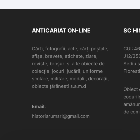
ANTICARIAT ON-LINE
SC H
Cărți, fotografii, acte, cărți poștale,
CUI: 4
afișe, brevete, etichete, ziare,
J12/35
reviste, broșuri și alte obiecte de
Sediu so
colecție: jocuri, jucării, uniforme
Floresti
școlare, militare, medalii, decorații,
obiecte țărănești s.a.m.d
Obiect 
coduril
amănunt
Email:
de come
historiarumsrl@gmail.com