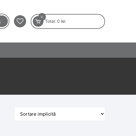
0
Total:
0
lei