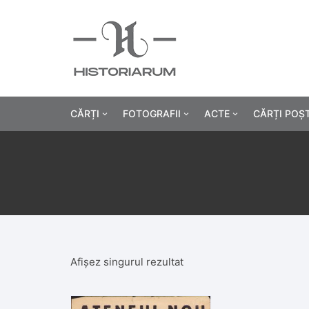
CĂRȚI
FOTOGRAFII
ACTE
CĂRȚI POȘ
Istorie
Fotografii civile
Diplome și certificat
Alte cărți știință
Fotografii militare
Permise, carnete, liv
Agricultur
Cărți religie
Hârtii cu antet
Industrie
Beletristică
Bănci, acțiuni și asig
Medicină/
Afișez singurul rezultat
Cărți pentru copii
Alte documente
Pedagogie