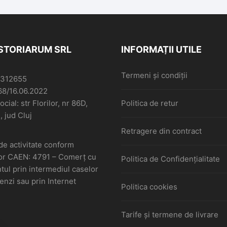
ISTORIARUM SRL
INFORMAȚII UTILE
Termeni și condiții
6312655
68/16.06.2022
cial: str Florilor, nr 86D,
Politica de retur
, jud Cluj
Retragere din contract
de activitate conform
or CAEN: 4791 – Comerţ cu
Politica de Confidențialitate
ul prin intermediul caselor
nzi sau prin Internet
Politica cookies
Tarife și termene de livrare