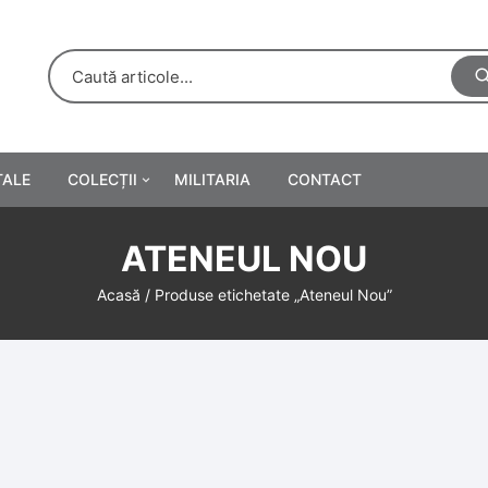
TALE
COLECȚII
MILITARIA
CONTACT
e
Personalități
ATENEUL NOU
rete
ă
Reclame tipărite
Acasă
/ Produse etichetate „Ateneul Nou”
Afișe
urări
Farmacie
Calendare
/Manuale școlare
Medalii/Ordine/Decorații