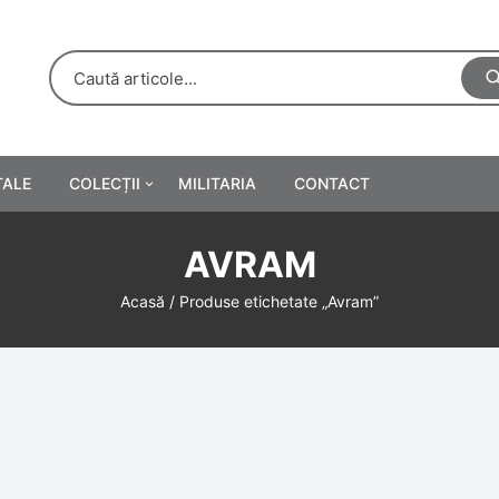
TALE
COLECȚII
MILITARIA
CONTACT
e
Personalități
AVRAM
rete
ă
Reclame tipărite
Acasă
/ Produse etichetate „Avram”
Afișe
urări
Farmacie
Calendare
/Manuale școlare
Medalii/Ordine/Decorații