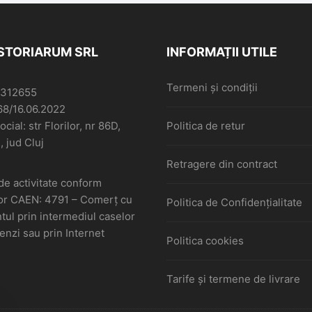
ISTORIARUM SRL
INFORMAȚII UTILE
Termeni și condiții
6312655
68/16.06.2022
cial: str Florilor, nr 86D,
Politica de retur
, jud Cluj
Retragere din contract
de activitate conform
or CAEN: 4791 – Comerţ cu
Politica de Confidențialitate
ul prin intermediul caselor
nzi sau prin Internet
Politica cookies
Tarife și termene de livrare