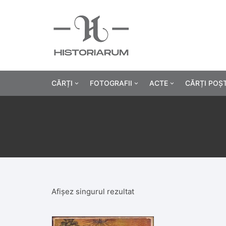
CĂRȚI
FOTOGRAFII
ACTE
CĂRȚI POȘ
Istorie
Fotografii civile
Diplome și certificat
Alte cărți știință
Fotografii militare
Permise, carnete, liv
Agricultur
Cărți religie
Hârtii cu antet
Industrie
Beletristică
Bănci, acțiuni și asig
Medicină/
Afișez singurul rezultat
Cărți pentru copii
Alte documente
Pedagogie