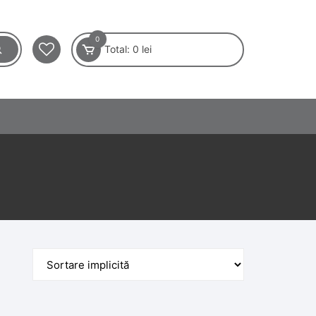
0
Total:
0
lei