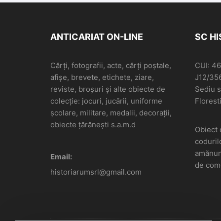
ANTICARIAT ON-LINE
SC H
Cărți, fotografii, acte, cărți poștale,
CUI: 4
afișe, brevete, etichete, ziare,
J12/35
reviste, broșuri și alte obiecte de
Sediu so
colecție: jocuri, jucării, uniforme
Floresti
școlare, militare, medalii, decorații,
obiecte țărănești s.a.m.d
Obiect 
coduril
amănunt
Email:
de come
historiarumsrl@gmail.com