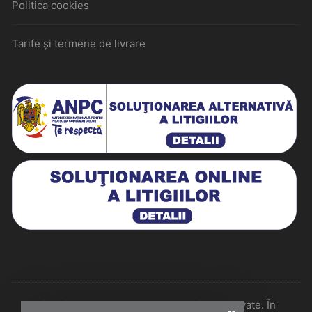
Politica cookies
Tarife și termene de livrare
Historiarum 2026 - Toate drepturile rezervate. În