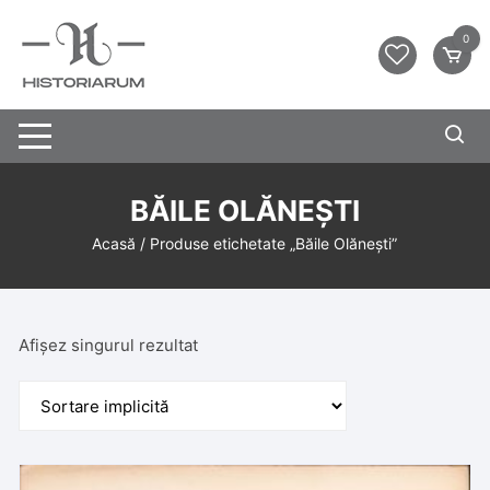
0
BĂILE OLĂNEȘTI
Acasă
/ Produse etichetate „Băile Olănești”
Afișez singurul rezultat