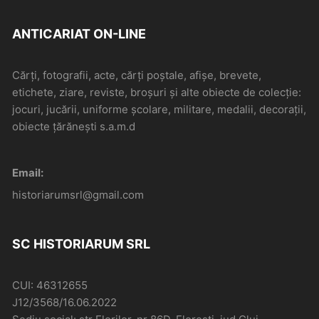
ANTICARIAT ON-LINE
Cărți, fotografii, acte, cărți poștale, afișe, brevete,
etichete, ziare, reviste, broșuri și alte obiecte de colecție:
jocuri, jucării, uniforme școlare, militare, medalii, decorații,
obiecte țărănești s.a.m.d
Email:
historiarumsrl@gmail.com
SC HISTORIARUM SRL
CUI: 46312655
J12/3568/16.06.2022