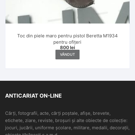
Toc din piele maro pentru pistol Beretta M1934
pentru ofițeri
800
lei
VÂNDUT
ANTICARIAT ON-LINE
Cărți, fotografii, acte, cărți poștale, afișe, brevete,
etichete, ziare, reviste, broșuri și alte obiecte de colecție:
jocuri, jucării, uniforme școlare, militare, medalii, decorații,
obiecte țărănești s.a.m.d