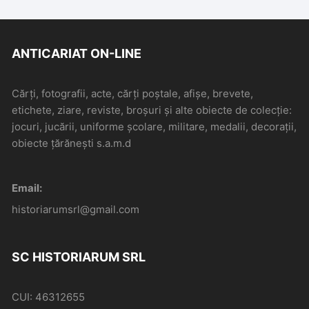
ANTICARIAT ON-LINE
Cărți, fotografii, acte, cărți poștale, afișe, brevete,
etichete, ziare, reviste, broșuri și alte obiecte de colecție:
jocuri, jucării, uniforme școlare, militare, medalii, decorații,
obiecte țărănești s.a.m.d
Email:
historiarumsrl@gmail.com
SC HISTORIARUM SRL
CUI: 46312655