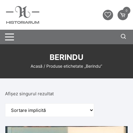
0
BERINDU
Acasă
/ Produse etichetate „Berindu”
Afișez singurul rezultat