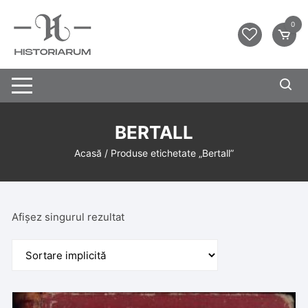
0
BERTALL
Acasă
/ Produse etichetate „Bertall”
Afișez singurul rezultat