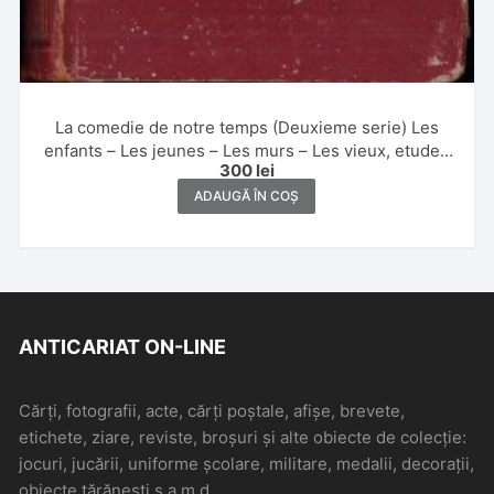
La comedie de notre temps (Deuxieme serie) Les
enfants – Les jeunes – Les murs – Les vieux, etudes
300
lei
aux crayon et a la plume par Bertall, 1875, Paris
ADAUGĂ ÎN COȘ
ANTICARIAT ON-LINE
Cărți, fotografii, acte, cărți poștale, afișe, brevete,
etichete, ziare, reviste, broșuri și alte obiecte de colecție:
jocuri, jucării, uniforme școlare, militare, medalii, decorații,
obiecte țărănești s.a.m.d