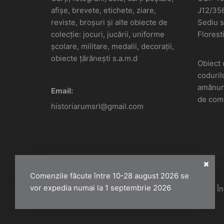
afișe, brevete, etichete, ziare,
J12/35
reviste, broșuri și alte obiecte de
Sediu so
colecție: jocuri, jucării, uniforme
Floresti
școlare, militare, medalii, decorații,
obiecte țărănești s.a.m.d
Obiect 
coduril
amănunt
Email:
de come
historiarumsrl@gmail.com
Comenzile făcute între 10-28 august 2026 se
vor expedia numai la 1 septembrie 2026
Historiarum 2026 - Toate drepturile rezervate. 