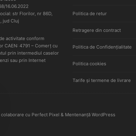
68/16.06.2022
cial: str Florilor, nr 86D,
Politica de retur
, jud Cluj
Retragere din contract
de activitate conform
or CAEN: 4791 – Comerţ cu
Politica de Confidențialitate
ul prin intermediul caselor
nzi sau prin Internet
Politica cookies
Tarife și termene de livrare
În colaborare cu Perfect Pixel & Mentenanță WordPress