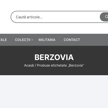
TALE
COLECȚII
MILITARIA
CONTACT
e
Personalități
BERZOVIA
rete
ă
Reclame tipărite
Acasă
/ Produse etichetate „Berzovia”
Afișe
urări
Farmacie
Calendare
/Manuale școlare
Medalii/Ordine/Decorații