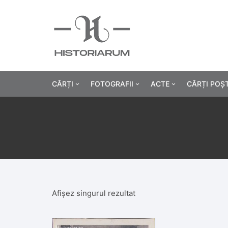
CĂRȚI
FOTOGRAFII
ACTE
CĂRȚI POȘ
Istorie
Fotografii civile
Diplome și certificat
Alte cărți știință
Fotografii militare
Permise, carnete, liv
Agricultur
Cărți religie
Hârtii cu antet
Industrie
Beletristică
Bănci, acțiuni și asig
Medicină/
Afișez singurul rezultat
Cărți pentru copii
Alte documente
Pedagogie