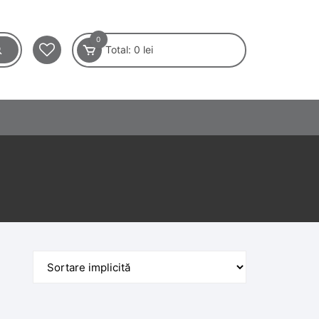
0
Total:
0
lei