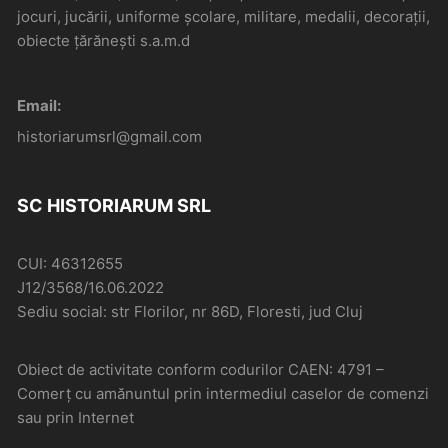
jocuri, jucării, uniforme școlare, militare, medalii, decorații,
obiecte țărănești s.a.m.d
Email:
historiarumsrl@gmail.com
SC HISTORIARUM SRL
CUI: 46312655
J12/3568/16.06.2022
Sediu social: str Florilor, nr 86D, Floresti, jud Cluj
Obiect de activitate conform codurilor CAEN: 4791 –
Comerţ cu amănuntul prin intermediul caselor de comenzi
sau prin Internet