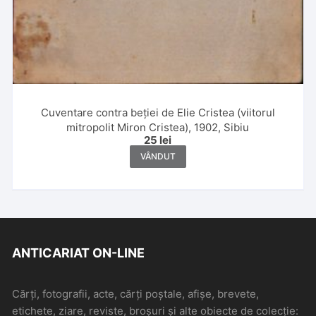
Cuventare contra beției de Elie Cristea (viitorul
mitropolit Miron Cristea), 1902, Sibiu
25
lei
VÂNDUT
ANTICARIAT ON-LINE
Cărți, fotografii, acte, cărți poștale, afișe, brevete,
etichete, ziare, reviste, broșuri și alte obiecte de colecție: