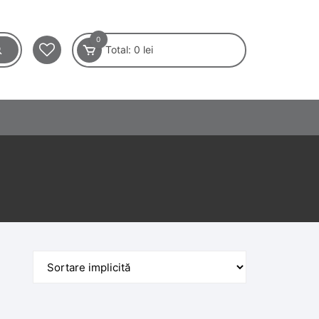
0
Total:
0
lei