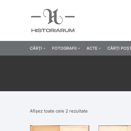
CĂRȚI
FOTOGRAFII
ACTE
CĂRȚI POȘ
Istorie
Fotografii civile
Diplome și certificat
Alte cărți știință
Fotografii militare
Permise, carnete, liv
Agricultur
Cărți religie
Hârtii cu antet
Industrie
Beletristică
Bănci, acțiuni și asig
Medicină/
Afișez toate cele 2 rezultate
Cărți pentru copii
Alte documente
Pedagogie