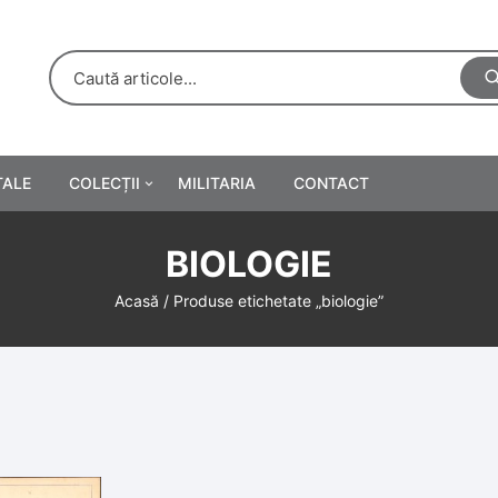
TALE
COLECȚII
MILITARIA
CONTACT
e
Personalități
BIOLOGIE
rete
ă
Reclame tipărite
Acasă
/ Produse etichetate „biologie”
Afișe
urări
Farmacie
Calendare
/Manuale școlare
Medalii/Ordine/Decorații