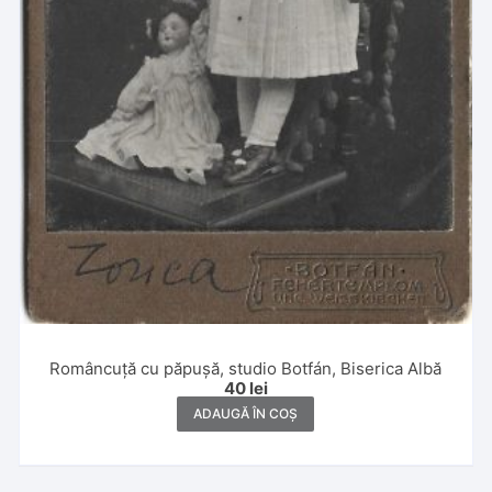
Româncuță cu păpușă, studio Botfán, Biserica Albă
40
lei
ADAUGĂ ÎN COȘ