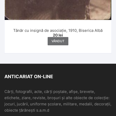
Tânăr cu insignă de asociație, 1910, Biserica Albă
20
lei
VÂNDUT
ANTICARIAT ON-LINE
Cărți, fotografii, acte, cărți poștale, afișe, brevete,
etichete, ziare, reviste, broșuri și alte obiecte de colecție:
jocuri, jucării, uniforme școlare, militare, medalii, decorații,
obiecte țărănești s.a.m.d