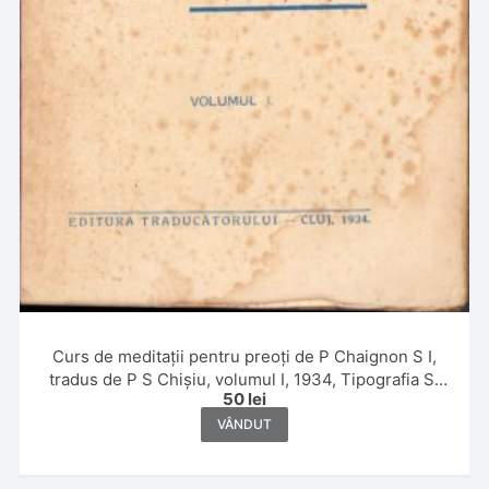
Curs de meditații pentru preoți de P Chaignon S I,
tradus de P S Chișiu, volumul I, 1934, Tipografia Sf
50
lei
Vasile, Bixad, județul Satu Mare
VÂNDUT