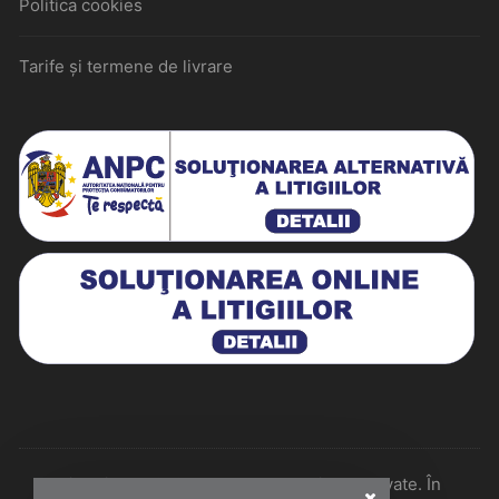
Politica cookies
Tarife și termene de livrare
Historiarum 2026 - Toate drepturile rezervate. În