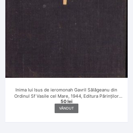
Inima lui Isus de ieromonah Gavril Sălăgeanu din
Ordinul Sf Vasile cel Mare, 1944, Editura Părinților
50
lei
Baziliani, Mănăstirea Bixad
VÂNDUT