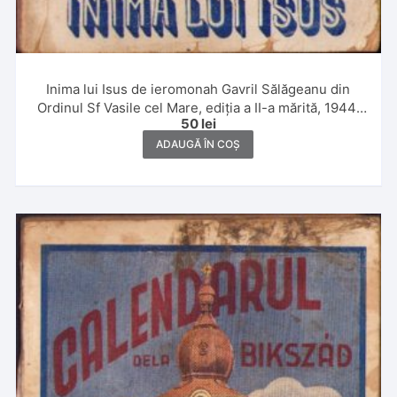
Inima lui Isus de ieromonah Gavril Sălăgeanu din
Ordinul Sf Vasile cel Mare, ediția a II-a mărită, 1944,
50
lei
Editura Părinților Baziliani, Mănăstirea Bixad
ADAUGĂ ÎN COȘ