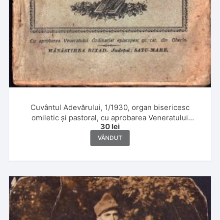
Cuvântul Adevărului, 1/1930, organ bisericesc
omiletic și pastoral, cu aprobarea Veneratului
30
lei
Ordinariat episcopesc gr cat din Gherla, Mănăstirea
Bixad
VÂNDUT