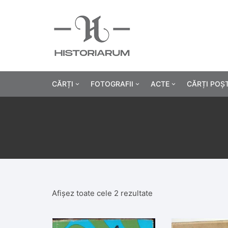
CĂRȚI
FOTOGRAFII
ACTE
CĂRȚI POȘ
Istorie
Fotografii civile
Diplome și certificat
Alte cărți știință
Fotografii militare
Permise, carnete, liv
Agricultur
Cărți religie
Hârtii cu antet
Industrie
Beletristică
Bănci, acțiuni și asig
Medicină/
Afișez toate cele 2 rezultate
Cărți pentru copii
Alte documente
Pedagogie