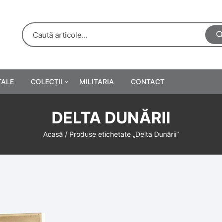
TALE
COLECȚII
MILITARIA
CONTACT
e
Personalități
DELTA DUNĂRII
rete
ă
Reclame tipărite
Acasă
/ Produse etichetate „Delta Dunării”
Afișe
urări
Farmacie
Calendare
/Manuale școlare
Medalii/Ordine/Decorații