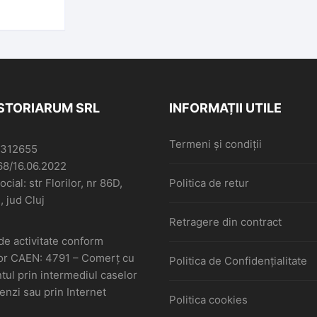
ISTORIARUM SRL
INFORMAȚII UTILE
Termeni și condiții
6312655
68/16.06.2022
cial: str Florilor, nr 86D,
Politica de retur
, jud Cluj
Retragere din contract
de activitate conform
or CAEN: 4791 – Comerţ cu
Politica de Confidențialitate
ul prin intermediul caselor
nzi sau prin Internet
Politica cookies