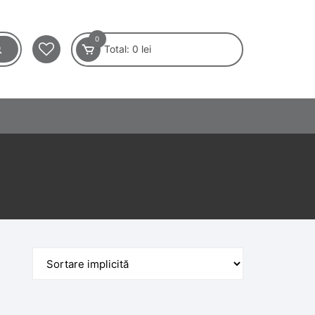
0
Total:
0
lei