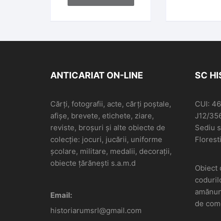
ANTICARIAT ON-LINE
SC H
Cărți, fotografii, acte, cărți poștale,
CUI: 4
afișe, brevete, etichete, ziare,
J12/35
reviste, broșuri și alte obiecte de
Sediu so
colecție: jocuri, jucării, uniforme
Floresti
școlare, militare, medalii, decorații,
obiecte țărănești s.a.m.d
Obiect 
coduril
amănunt
Email:
de come
historiarumsrl@gmail.com