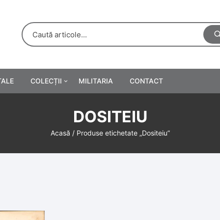
TALE
COLECȚII
MILITARIA
CONTACT
e
Personalități
DOSITEIU
rete
ă
Reclame tipărite
Acasă
/ Produse etichetate „Dositeiu”
Afișe
urări
Farmacie
Calendare
/Manuale școlare
Medalii/Ordine/Decorații