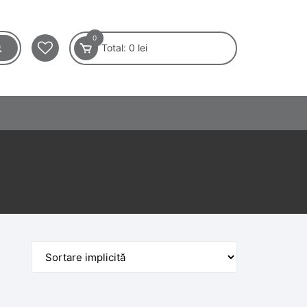
0
Total:
0
lei