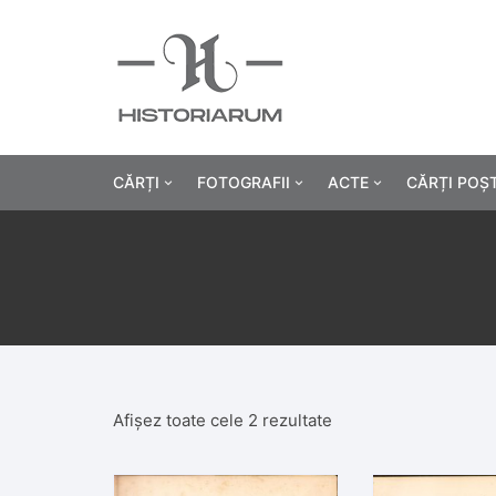
CĂRȚI
FOTOGRAFII
ACTE
CĂRȚI POȘ
Istorie
Fotografii civile
Diplome și certificat
Alte cărți știință
Fotografii militare
Permise, carnete, liv
Agricultur
Cărți religie
Hârtii cu antet
Industrie
Beletristică
Bănci, acțiuni și asig
Medicină/
Afișez toate cele 2 rezultate
Cărți pentru copii
Alte documente
Pedagogie