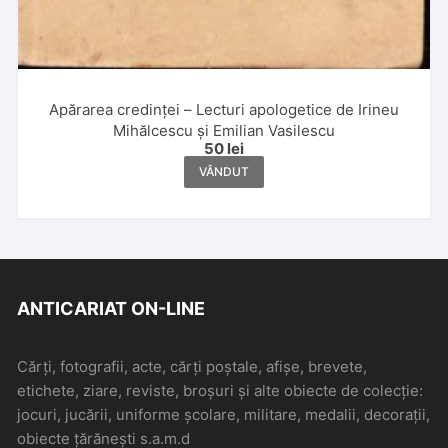
Apărarea credinței – Lecturi apologetice de Irineu
Mihălcescu și Emilian Vasilescu
50
lei
VÂNDUT
ANTICARIAT ON-LINE
Cărți, fotografii, acte, cărți poștale, afișe, brevete,
etichete, ziare, reviste, broșuri și alte obiecte de colecție:
jocuri, jucării, uniforme școlare, militare, medalii, decorații,
obiecte țărănești s.a.m.d