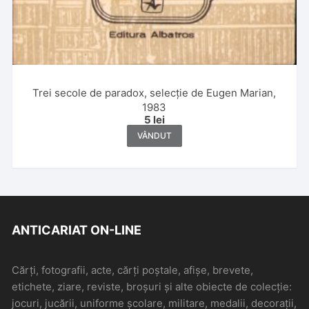
Trei secole de paradox, selecție de Eugen Marian,
1983
5
lei
VÂNDUT
ANTICARIAT ON-LINE
Cărți, fotografii, acte, cărți poștale, afișe, brevete,
etichete, ziare, reviste, broșuri și alte obiecte de colecție:
jocuri, jucării, uniforme școlare, militare, medalii, decorații,