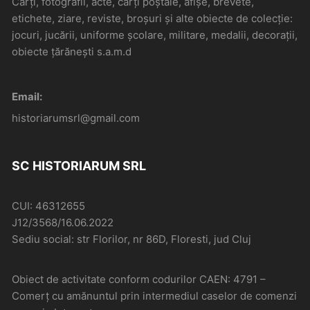
Cărți, fotografii, acte, cărți poștale, afișe, brevete,
etichete, ziare, reviste, broșuri și alte obiecte de colecție:
jocuri, jucării, uniforme școlare, militare, medalii, decorații,
obiecte țărănești s.a.m.d
Email:
historiarumsrl@gmail.com
SC HISTORIARUM SRL
CUI: 46312655
J12/3568/16.06.2022
Sediu social: str Florilor, nr 86D, Floresti, jud Cluj
Obiect de activitate conform codurilor CAEN: 4791 –
Comerţ cu amănuntul prin intermediul caselor de comenzi