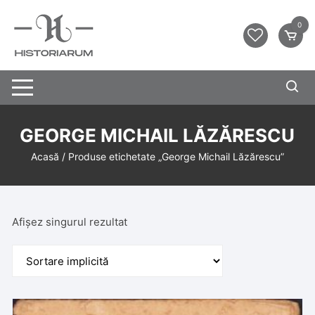
0
GEORGE MICHAIL LĂZĂRESCU
Acasă
/ Produse etichetate „George Michail Lăzărescu”
Afișez singurul rezultat