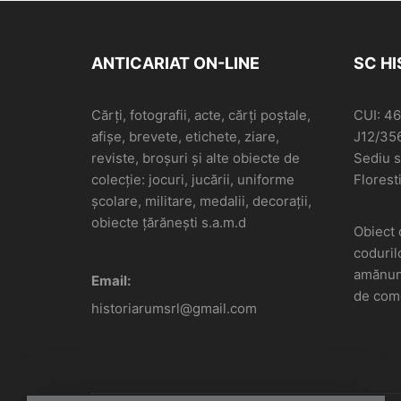
ANTICARIAT ON-LINE
SC H
Cărți, fotografii, acte, cărți poștale,
CUI: 4
afișe, brevete, etichete, ziare,
J12/35
reviste, broșuri și alte obiecte de
Sediu so
colecție: jocuri, jucării, uniforme
Floresti
școlare, militare, medalii, decorații,
obiecte țărănești s.a.m.d
Obiect 
coduril
amănunt
Email:
de come
historiarumsrl@gmail.com