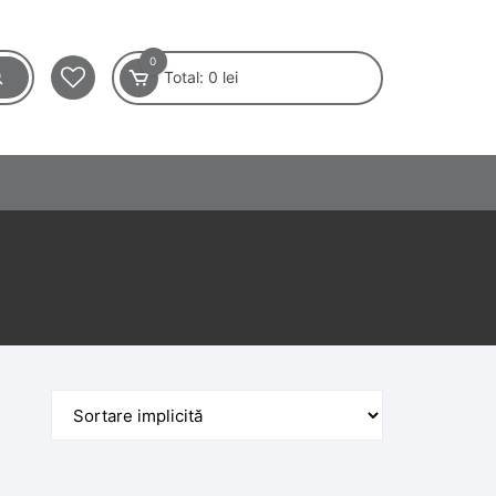
0
Total:
0
lei