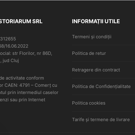
ISTORIARUM SRL
INFORMAȚII UTILE
Termeni și condiții
6312655
68/16.06.2022
cial: str Florilor, nr 86D,
Politica de retur
, jud Cluj
Retragere din contract
de activitate conform
or CAEN: 4791 – Comerţ cu
Politica de Confidențialitate
ul prin intermediul caselor
nzi sau prin Internet
Politica cookies
Tarife și termene de livrare