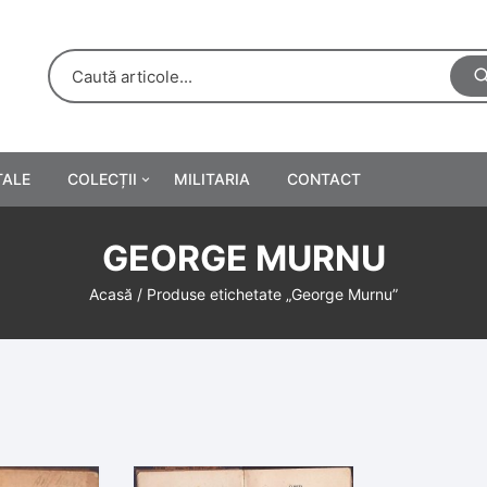
TALE
COLECȚII
MILITARIA
CONTACT
e
Personalități
GEORGE MURNU
rete
ă
Reclame tipărite
Acasă
/ Produse etichetate „George Murnu”
Afișe
urări
Farmacie
Calendare
/Manuale școlare
Medalii/Ordine/Decorații