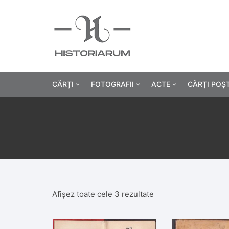
CĂRȚI
FOTOGRAFII
ACTE
CĂRȚI POȘ
Istorie
Fotografii civile
Diplome și certificat
Alte cărți știință
Fotografii militare
Permise, carnete, liv
Agricultur
Cărți religie
Hârtii cu antet
Industrie
Beletristică
Bănci, acțiuni și asig
Medicină/
Afișez toate cele 3 rezultate
Cărți pentru copii
Alte documente
Pedagogie