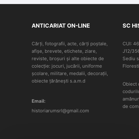
ANTICARIAT ON-LINE
SC H
Cărți, fotografii, acte, cărți poștale,
CUI: 4
afișe, brevete, etichete, ziare,
J12/35
reviste, broșuri și alte obiecte de
Sediu so
colecție: jocuri, jucării, uniforme
Floresti
școlare, militare, medalii, decorații,
obiecte țărănești s.a.m.d
Obiect 
coduril
amănunt
Email:
de come
historiarumsrl@gmail.com