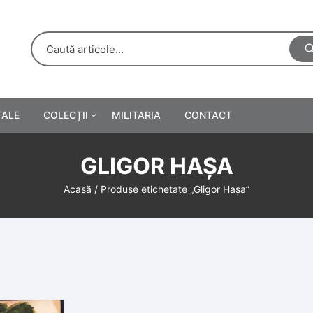
TALE
COLECȚII
MILITARIA
CONTACT
e
Personalități
GLIGOR HAȘA
rete
ă
Reclame tipărite
Acasă
/ Produse etichetate „Gligor Hașa”
Afișe
urări
Farmacie
Calendare
/Manuale școlare
Medalii/Ordine/Decorații