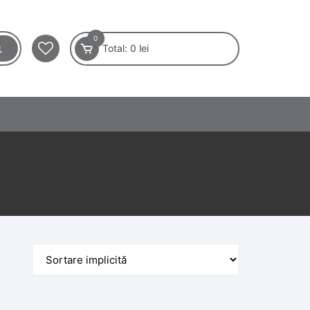
0
Total:
0
lei