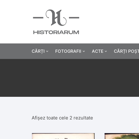
CĂRȚI
FOTOGRAFII
ACTE
CĂRȚI POȘ
Istorie
Fotografii civile
Diplome și certificat
Alte cărți știință
Fotografii militare
Permise, carnete, liv
Agricultur
Cărți religie
Hârtii cu antet
Industrie
Beletristică
Bănci, acțiuni și asig
Medicină/
Afișez toate cele 2 rezultate
Cărți pentru copii
Alte documente
Pedagogie