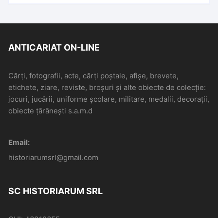
ANTICARIAT ON-LINE
Cărți, fotografii, acte, cărți poștale, afișe, brevete,
etichete, ziare, reviste, broșuri și alte obiecte de colecție:
jocuri, jucării, uniforme școlare, militare, medalii, decorații,
obiecte țărănești s.a.m.d
Email:
historiarumsrl@gmail.com
SC HISTORIARUM SRL