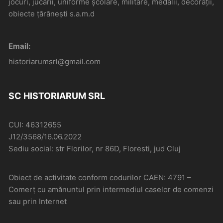
jocuri, jucării, uniforme școlare, militare, medalii, decorații,
obiecte țărănești s.a.m.d
Email:
historiarumsrl@gmail.com
SC HISTORIARUM SRL
CUI: 46312655
J12/3568/16.06.2022
Sediu social: str Florilor, nr 86D, Floresti, jud Cluj
Obiect de activitate conform codurilor CAEN: 4791 –
Comerţ cu amănuntul prin intermediul caselor de comenzi
sau prin Internet