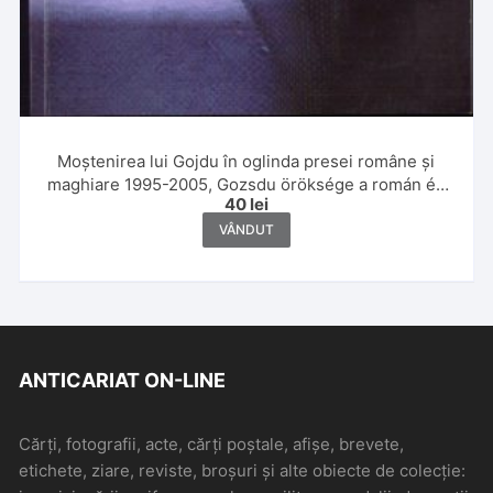
Moștenirea lui Gojdu în oglinda presei române și
maghiare 1995-2005, Gozsdu öröksége a román és
40
lei
magyar sajtó tükrében de Maria Berényi, 2005,
Budapesta, cu dedicația olografă și semnătura
VÂNDUT
protopopului Ion Buzași
ANTICARIAT ON-LINE
Cărți, fotografii, acte, cărți poștale, afișe, brevete,
etichete, ziare, reviste, broșuri și alte obiecte de colecție: