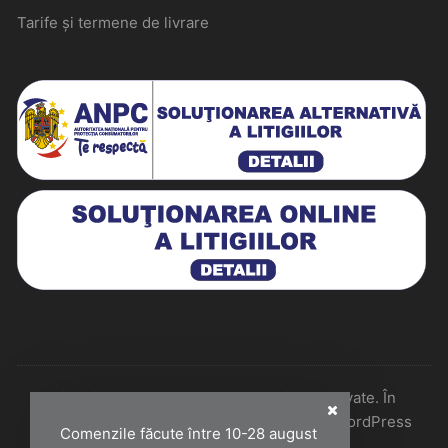
Tarife și termene de livrare
Historiarum 2026 - Toate drepturile rezervate. În
colaborare cu Perfect Pixel & Mentenanță WordPress
Comenzile făcute între 10-28 august