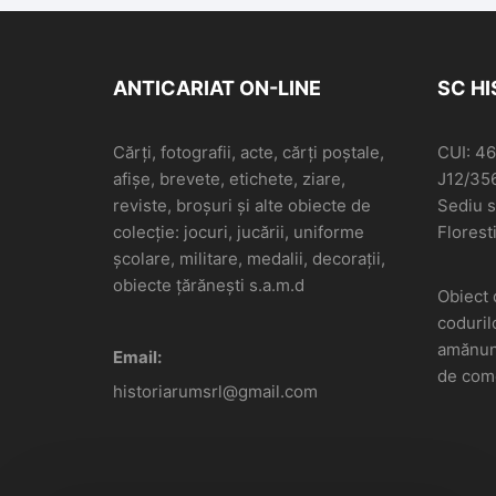
ANTICARIAT ON-LINE
SC H
Cărți, fotografii, acte, cărți poștale,
CUI: 4
afișe, brevete, etichete, ziare,
J12/35
reviste, broșuri și alte obiecte de
Sediu so
colecție: jocuri, jucării, uniforme
Floresti
școlare, militare, medalii, decorații,
obiecte țărănești s.a.m.d
Obiect 
coduril
amănunt
Email:
de come
historiarumsrl@gmail.com