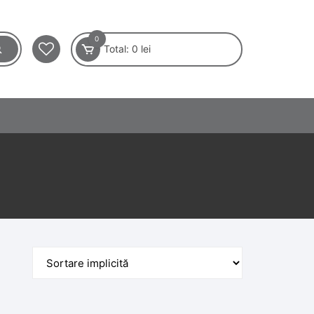
0
Total:
0
lei