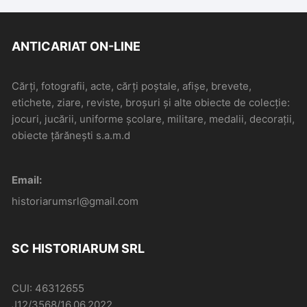
ANTICARIAT ON-LINE
Cărți, fotografii, acte, cărți poștale, afișe, brevete,
etichete, ziare, reviste, broșuri și alte obiecte de colecție:
jocuri, jucării, uniforme școlare, militare, medalii, decorații,
obiecte țărănești s.a.m.d
Email:
historiarumsrl@gmail.com
SC HISTORIARUM SRL
CUI: 46312655
J12/3568/16.06.2022