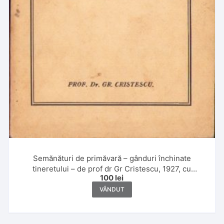
Semănături de primăvară – gânduri închinate
tineretului – de prof dr Gr Cristescu, 1927, cu
100
lei
dedicația olografă a autorului către istoricul Ștefan
Meteș și semnătura olografă a acestuia din urmă,
VÂNDUT
Tipografia Dacia Traiană, Sibiu