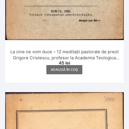
La cine ne vom duce – 12 meditații pastorale de preot
Grigore Cristescu, profesor la Academia Teologica
45
lei
Andreiană, 1925, Sibiu, Tiparul Tipografiei
Arhidiecezane
ADAUGĂ ÎN COȘ