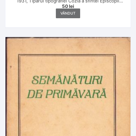
1931, Tiparul tipografiei Cozia a sfintei Episcopii
50
lei
Râmnicului Vâlcii
VÂNDUT