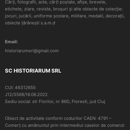
Cărți, fotografii, acte, cărți poștale, afișe, brevete,
etichete, ziare, reviste, broșuri și alte obiecte de colecție:
jocuri, jucării, uniforme școlare, militare, medalii, decorații,
obiecte țărănești s.a.m.d
Email:
historiarumsrl@gmail.com
SC HISTORIARUM SRL
CUI: 46312655
J12/3568/16.06.2022
Sediu social: str Florilor, nr 86D, Floresti, jud Cluj
Obiect de activitate conform codurilor CAEN: 4791 –
Comerţ cu amănuntul prin intermediul caselor de comenzi