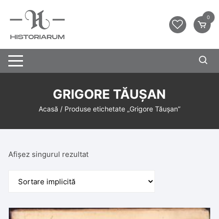
0
GRIGORE TĂUȘAN
Acasă
/ Produse etichetate „Grigore Tăușan”
Afișez singurul rezultat