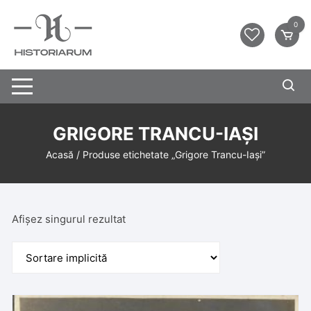
0
GRIGORE TRANCU-IAȘI
Acasă
/ Produse etichetate „Grigore Trancu-Iași”
Afișez singurul rezultat