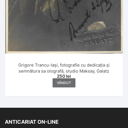
Grigore Trancu-Iași, fotografie cu dedicația și
semnătura sa olografă, studio Maksay, Galatz
250
lei
VÂNDUT
ANTICARIAT ON-LINE