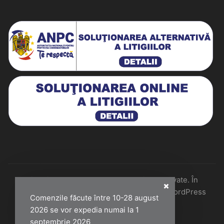
Historiarum 2026 - Toate drepturile rezervate. În
colaborare cu Perfect Pixel & Mentenanță WordPress
Comenzile făcute între 10-28 august
2026 se vor expedia numai la 1
septembrie 2026